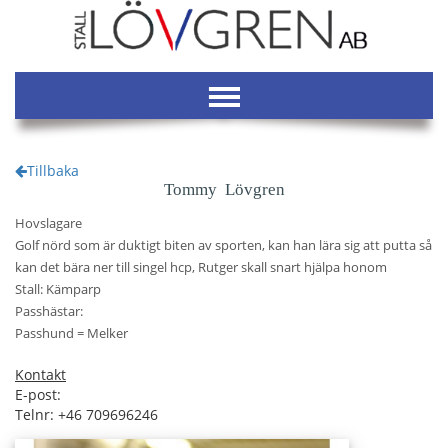
Tillbaka
Tommy Lövgren
Hovslagare
Golf nörd som är duktigt biten av sporten, kan han lära sig att putta så
kan det bära ner till singel hcp, Rutger skall snart hjälpa honom
Stall: Kämparp
Passhästar:
Passhund = Melker
Kontakt
E-post:
Telnr: +46 709696246