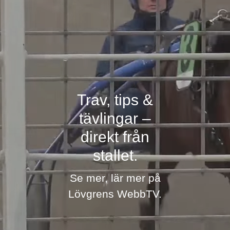
Trav, tips &
tävlingar –
direkt från
stallet.
Se mer, lär mer på
Lövgrens WebbTV.